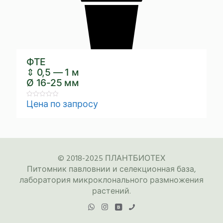
ФТЕ
⇕ 0,5 — 1 м
Ø 16-25 мм
Цена по запросу
Rated
0
out
of
5
© 2018-2025 ПЛАНТБИОТЕХ
Питомник павловнии и селекционная база,
лаборатория микроклонального размножения
растений.