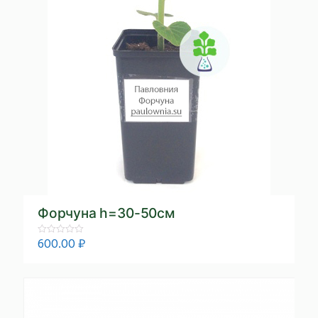
Форчуна h=30-50см
600.00
₽
Rated
0
out
of
5