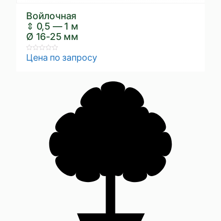
Войлочная
⇕ 0,5 — 1 м
Ø 16-25 мм
Цена по запросу
Rated
0
out
of
5